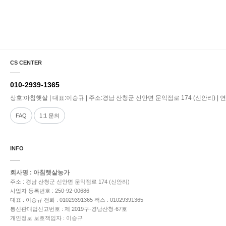
CS CENTER
010-2939-1365
상호:아침햇살 | 대표:이승규 | 주소:경남 산청군 신안면 문익점로 174 (신안리) | 연락처:0
FAQ
1:1 문의
INFO
회사명 : 아침햇살농가
주소 : 경남 산청군 신안면 문익점로 174 (신안리)
사업자 등록번호 : 250-92-00686
대표 : 이승규
전화 : 01029391365
팩스 : 01029391365
통신판매업신고번호 : 제 2019구-경남산청-67호
개인정보 보호책임자 : 이승규